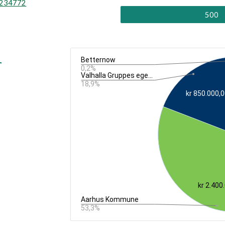
=2234772
500
 