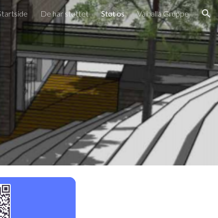
Startside
De har støttet
Støt os
Valhalla Gruppe
ion