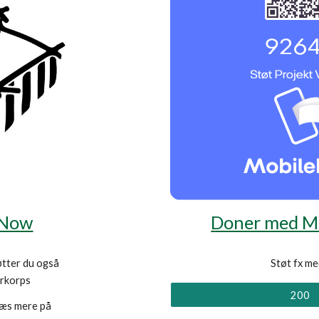
rNow
Doner med Mo
tter du også 
Støt fx me
erkorps
200
Du kan få fradrag for dit bidrag. Læs mere på 